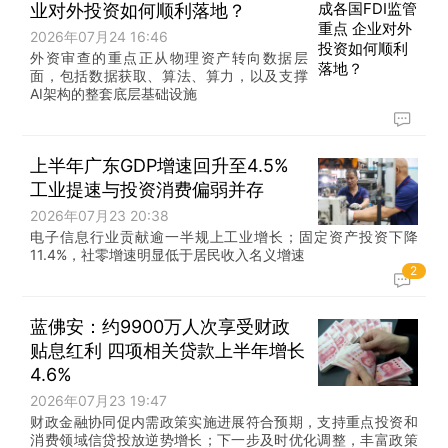
业对外投资如何顺利落地？
2026年07月24 16:46
外资审查的重点正从物理资产转向数据层
面，包括数据获取、算法、算力，以及支撑
AI架构的整套底层基础设施
上半年广东GDP增速回升至4.5%
工业提速与投资消费偏弱并存
2026年07月23 20:38
电子信息行业贡献逾一半规上工业增长；固定资产投资下降
11.4%，社零增速明显低于居民收入名义增速
2
蓝佛安：约9900万人次享受财政
贴息红利 四项相关贷款上半年增长
4.6%
2026年07月23 19:47
财政金融协同促内需政策实施进展符合预期，支持重点投资和
消费领域信贷投放逆势增长；下一步及时优化调整，丰富政策