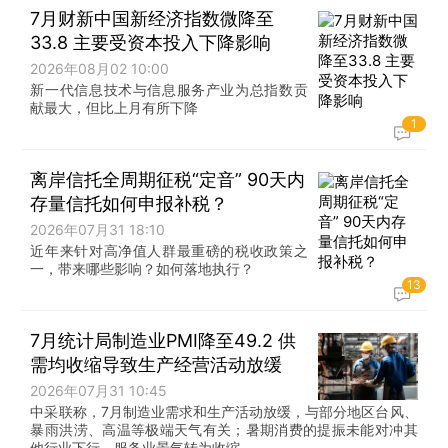
7月财新中国新经济指数微降至
33.8 主要受资本投入下降影响
2026年08月02 10:00
新一代信息技术与信息服务产业为总指数贡
献最大，但比上月有所下降
1
离岸信托全周期征税“定音” 90天内
存量信托如何申报补税？
2026年07月31 18:10
近年来针对高净值人群最重磅的税收政策之
一，带来哪些影响？如何落地执行？
13
7月统计局制造业PMI降至49.2 供
需均收缩导致生产经营活动放缓
2026年07月31 10:45
中采联称，7月制造业需求和生产活动放缓，与部分地区台风、
暴雨洪涝、高温等极端天气有关；暑期消费的提振未能对冲其
他行业下行，服务业景气转为收缩